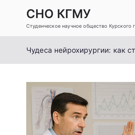
Перейти
СНО КГМУ
к
содержимому
Студенческое научное общество Курского 
Чудеса нейрохирургии: как с