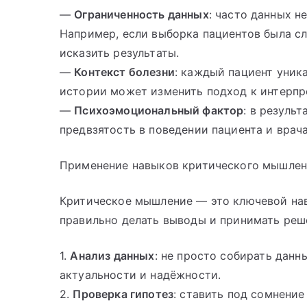
—
Ограниченность данных
: часто данных н
Например, если выборка пациентов была с
исказить результаты.
—
Контекст болезни
: каждый пациент уник
истории может изменить подход к интерпр
—
Психоэмоциональный фактор
: в резуль
предвзятость в поведении пациента и врача
Применение навыков критического мышле
Критическое мышление — это ключевой нав
правильно делать выводы и принимать реше
1.
Анализ данных
: не просто собирать данн
актуальности и надёжности.
2.
Проверка гипотез
: ставить под сомнени